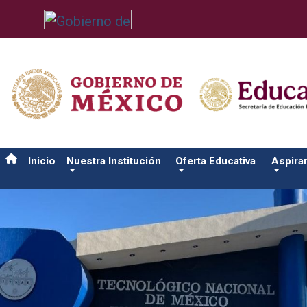
/usr/bin/ruby /www/wwwroot/sjuanrio.tecnm.mx/api/article.rb 
Inicio
Nuestra Institución
Oferta Educativa
Aspira