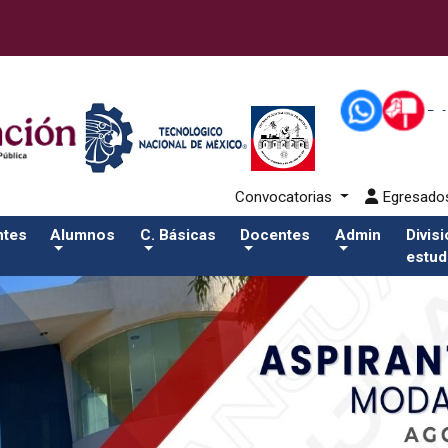
alumnos/apiSalida del comando:
Convocatorias
Egresad
ntes
Alumnos
C. Básicas
Docentes
Admin
Divis
estud