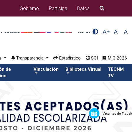
Gobierno
Participa
Datos
B�squeda
A+
A-
A
os
Transparencia
Estadístico
SGI
MIG 2026
ión de
Vinculación
Biblioteca Virtual
TECNM
ios
TV