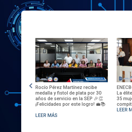
Rocío Pérez Martínez recibe
ENECB-
e en EE.UU.
medalla y fistol de plata por 30
La élit
años de servicio en la SEP 🎉👏
35 muj
¡Felicidades por este logro! 💼📚
compit
LEER 
LEER MÁS