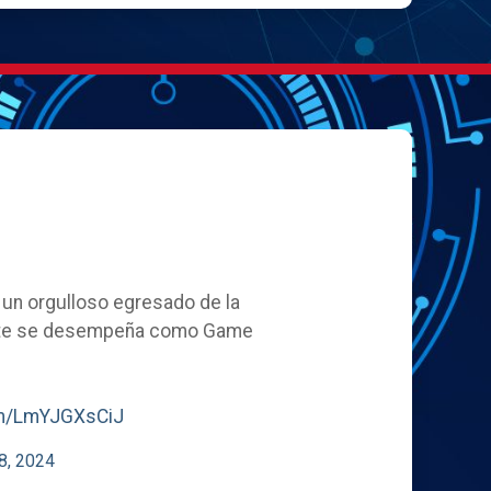
, un orgulloso egresado de la
ente se desempeña como Game
com/LmYJGXsCiJ
8, 2024