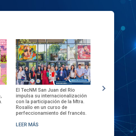
El TecNM San Juan del Río
✨🎓Toma de Pro
,
impulsa su internacionalización
Local del XXXII
.
con la participación de la Mtra.
en el TecNM San
Rosalío en un curso de
perfeccionamiento del francés.
LEER MÁS
LEER MÁS