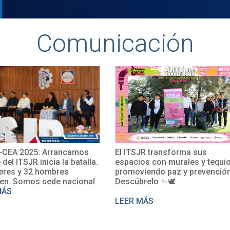
Comunicación
CEA 2025: Arrancamos
El ITSJR transforma sus
e del ITSJR inicia la batalla.
espacios con murales y tequio
eres y 32 hombres
promoviendo paz y prevención
en. Somos sede nacional
Descúbrelo ✨🕊
MÁS
LEER MÁS