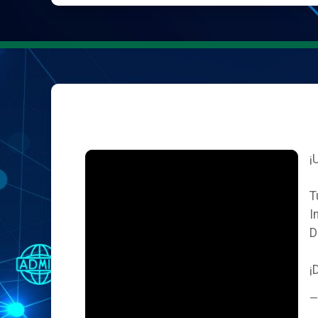
¡
T
I
D
¡
—