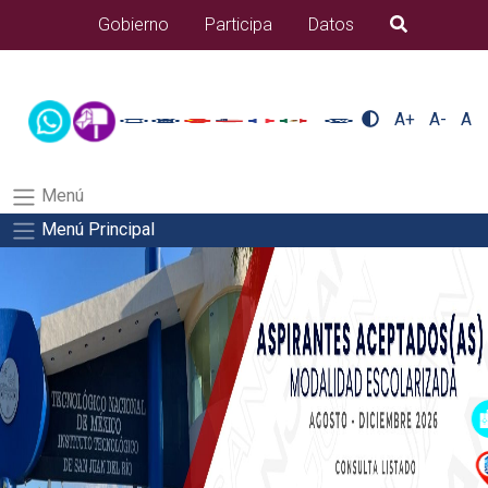
/usr/bin/ruby /www/wwwroot/sjuanrio.tecnm.mx/api/article.rb 43-
Gobierno
Participa
Datos
B�squeda
alumnos/plantilla_tecnmSalida del comando:
A+
A-
A
Menú
Menú Principal