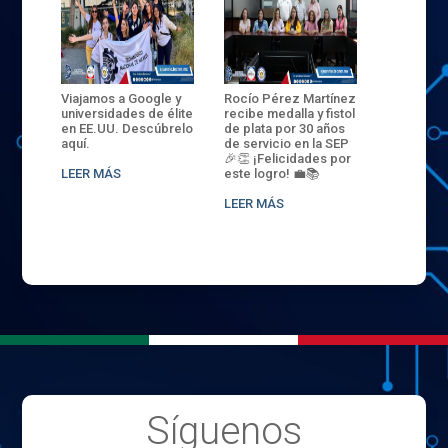
ANZA
Viajamos a Google y
Rocío Pérez Martínez
ENECB-CE
,
universidades de élite
recibe medalla y fistol
Arrancamo
EN EL
en EE.UU. Descúbrelo
de plata por 30 años
del ITSJR i
L
aquí.
de servicio en la SEP
batalla. 3
NCE
🎉👏 ¡Felicidades por
32 hombr
LEER MÁS
este logro! 💼📚
compiten
.
sede naci
LEER MÁS
LEER MÁS
Síguenos