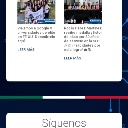
ANZA
Viajamos a Google y
Rocío Pérez Martínez
ENECB-CE
,
universidades de élite
recibe medalla y fistol
Arrancamo
EN EL
en EE.UU. Descúbrelo
de plata por 30 años
del ITSJR i
L
aquí.
de servicio en la SEP
batalla. 3
NCE
🎉👏 ¡Felicidades por
32 hombr
LEER MÁS
este logro! 💼📚
compiten
.
sede naci
LEER MÁS
LEER MÁS
Síguenos