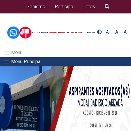
/usr/bin/ruby /www/wwwroot/sjuanrio.tecnm.mx/api/article.rb 43-
Gobierno
Participa
Datos
B�squeda
alumnos/plantilla_tecnmSalida del comando:
A+
A-
A
Menú
Menú Principal