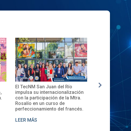
n Juan del Río
✨🎓Toma de Protesta del Comité
internacionalización
Local del XXXII ENECB-CEA 2025
cipación de la Mtra.
en el TecNM San Juan del Río
un curso de
miento del francés.
LEER MÁS