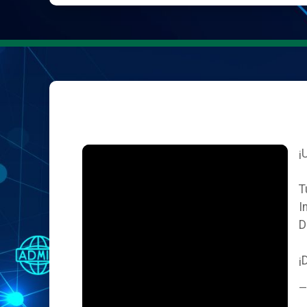
¡
T
I
D
¡
—