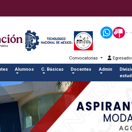
43-alumnos/plantilla_tecnmSalida del comando:
Convocatorias
Egresad
ntes
Alumnos
C. Básicas
Docentes
Admin
Divis
estud