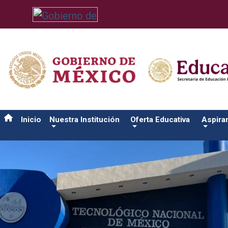
/usr/bin/ruby /www/wwwroot/sjuanrio.tecnm.mx/api/article.rb 
Inicio
Nuestra Institución
Oferta Educativa
Aspira