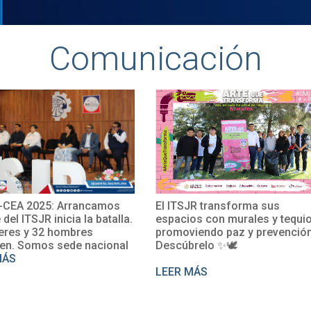
Comunicación
amos
El ITSJR transforma sus
El TecNM Sa
batalla.
espacios con murales y tequio,
impulsa su 
promoviendo paz y prevención.
con la parti
cional
Descúbrelo ✨🕊
Rosalío en 
perfecciona
LEER MÁS
LEER MÁS