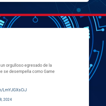
, un orgulloso egresado de la
ente se desempeña como Game
com/LmYJGXsCiJ
8, 2024