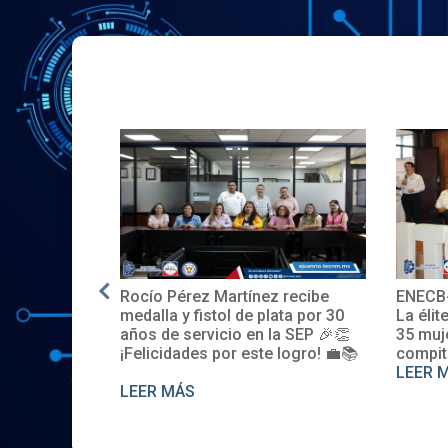
cío Pérez Martínez recibe
ENECB-CEA 2025: Arranc
alla y fistol de plata por 30
La élite del ITSJR inicia la 
os de servicio en la SEP 🎉👏
35 mujeres y 32 hombres
licidades por este logro! 💼📚
compiten. Somos sede na
LEER MÁS
ER MÁS