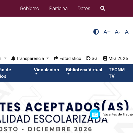
Gobierno
Participa
Datos
B�squeda
A+
A-
A
os
Transparencia
Estadístico
SGI
MIG 2026
ión de
Vinculación
Biblioteca Virtual
TECNM
ios
TV