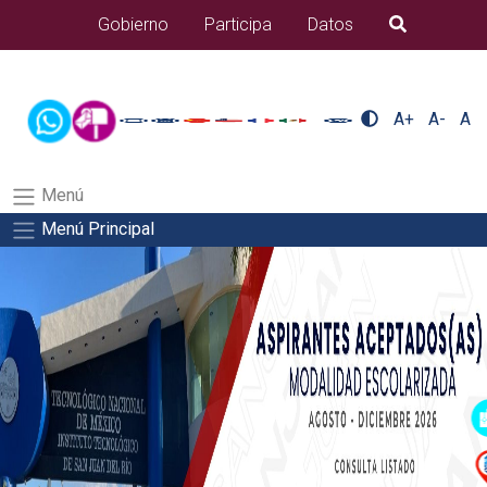
/usr/bin/ruby /www/wwwroot/sjuanrio.tecnm.mx/api/article.rb 43-
Gobierno
Participa
Datos
B�squeda
alumnos/plantilla_tecnmSalida del comando:
A+
A-
A
Menú
Menú Principal