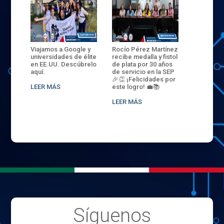
ANZA
Viajamos a Google y
Rocío Pérez Martínez
ENECB-CE
,
universidades de élite
recibe medalla y fistol
Arrancamo
EN EL
en EE.UU. Descúbrelo
de plata por 30 años
del ITSJR i
L
aquí.
de servicio en la SEP
batalla. 3
NCE
🎉👏 ¡Felicidades por
32 hombr
LEER MÁS
este logro! 💼📚
compiten
.
sede naci
LEER MÁS
LEER MÁS
Síguenos