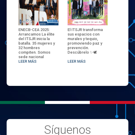
tínez
ENECB-CEA 2025:
El ITSJR transforma
El TecNM 
fistol
Arrancamos La élite
sus espacios con
del Río im
años
del ITSJR inicia la
murales y tequio,
internacio
 SEP
batalla. 35 mujeres y
promoviendo paz y
con la par
s por
32 hombres
prevención.
de la Mtra
compiten. Somos
Descúbrelo ✨🕊
un curso 
sede nacional
perfecci
LEER MÁS
LEER MÁS
del franc
LEER MÁS
Síguenos