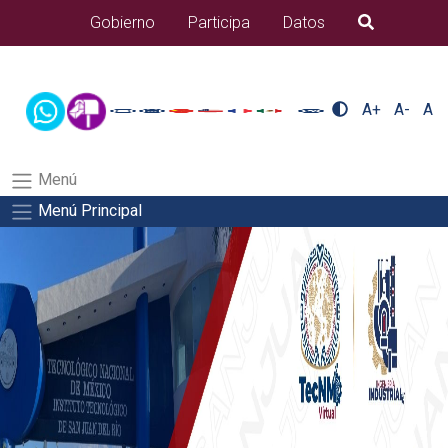
/usr/bin/ruby /www/wwwroot/sjuanrio.tecnm.mx/api/article.rb 43-
Gobierno
Participa
Datos
B�squeda
alumnos/plantilla_tecnmSalida del comando:
A+
A-
A
Menú
Menú Principal