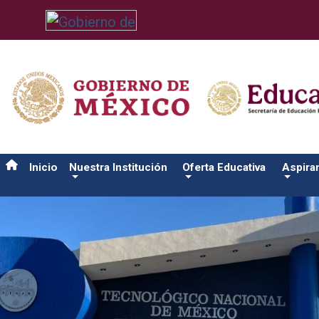
/usr/bin/ruby /www/wwwroot/sjuanrio.tecnm.mx/api/article.rb 
Inicio
Nuestra Institución
Oferta Educativa
Aspira