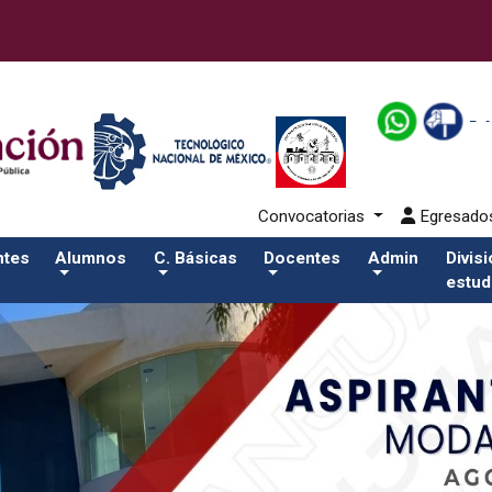
43-alumnos/plantilla_tecnmSalida del comando:
Convocatorias
Egresad
ntes
Alumnos
C. Básicas
Docentes
Admin
Divis
estud