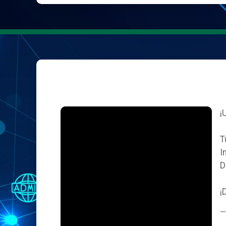
¡
T
I
D
¡
—