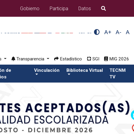
Gobierno
Participa
Datos
B�squeda
A+
A-
A
os
Transparencia
Estadístico
SGI
MIG 2026
ión de
Vinculación
Biblioteca Virtual
TECNM
ios
TV