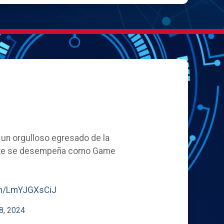
, un orgulloso egresado de la
ente se desempeña como Game
com/LmYJGXsCiJ
8, 2024