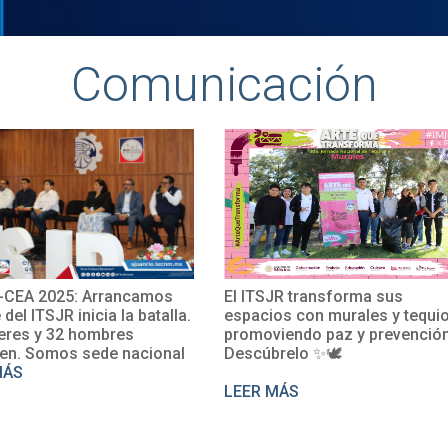
Comunicación
JR transforma sus
El TecNM San Juan del Río
os con murales y tequio,
impulsa su internacionalizaci
iendo paz y prevención.
con la participación de la Mtra
relo ✨🕊
Rosalío en un curso de
perfeccionamiento del francé
MÁS
LEER MÁS