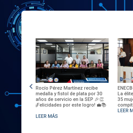
 recibe
ENECB-CEA 2025: Arrancamos
El ITS
ata por 30
La élite del ITSJR inicia la batalla.
espaci
a SEP 🎉👏
35 mujeres y 32 hombres
promov
 logro! 💼📚
compiten. Somos sede nacional
Descúb
LEER MÁS
LEER 