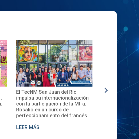
✨🎓Toma de Protesta del Comité
La nueva genera
ón
Local del XXXII ENECB-CEA 2025
inicia en el Tec
.
en el TecNM San Juan del Río
Descubre la Cer
de Cursos 2025.
s.
LEER MÁS
LEER MÁS