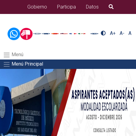
/usr/bin/ruby /www/wwwroot/sjuanrio.tecnm.mx/api/article.rb 43-
Gobierno
Participa
Datos
B�squeda
alumnos/pdfSalida del comando:
A+
A-
A
Menú
Menú Principal