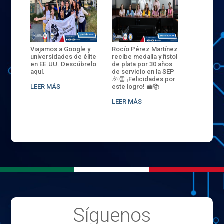
ANZA
Viajamos a Google y
Rocío Pérez Martínez
ENECB-CE
,
universidades de élite
recibe medalla y fistol
Arrancamo
EN EL
en EE.UU. Descúbrelo
de plata por 30 años
del ITSJR i
L
aquí.
de servicio en la SEP
batalla. 3
NCE
🎉👏 ¡Felicidades por
32 hombr
LEER MÁS
este logro! 💼📚
compiten
.
sede naci
LEER MÁS
LEER MÁS
Síguenos