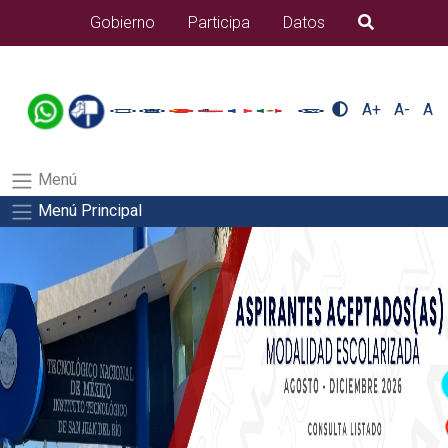
/usr/bin/ruby /www/wwwroot/sjuanrio.tecnm.mx/api/article.rb 43-
Gobierno
Participa
Datos
B�squeda
alumnos/pdfSalida del comando:
A+
A-
A
Menú
Menú Principal