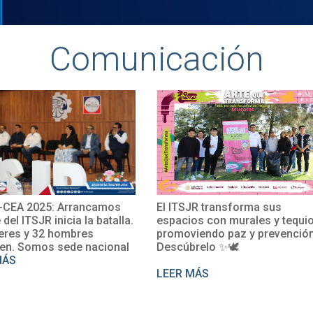
Comunicación
CEA 2025: Arrancamos
El ITSJR transforma sus
e del ITSJR inicia la batalla.
espacios con murales y tequio
eres y 32 hombres
promoviendo paz y prevención
en. Somos sede nacional
Descúbrelo ✨🕊
MÁS
LEER MÁS