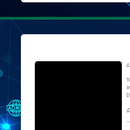
¡
T
I
D
¡
—