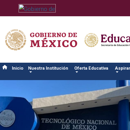
/usr/bin/ruby /www/wwwroot/sjuanrio.tecnm.mx/api/article.rb 4
Inicio
Nuestra Institución
Oferta Educativa
Aspira