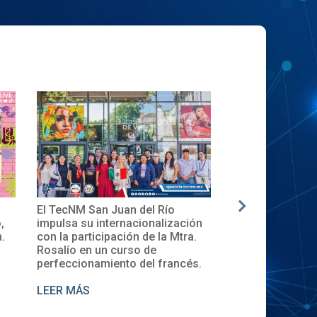
El TecNM San Juan del Río
✨🎓Toma de Pro
,
impulsa su internacionalización
Local del XXXII
.
con la participación de la Mtra.
en el TecNM San
Rosalío en un curso de
perfeccionamiento del francés.
LEER MÁS
LEER MÁS