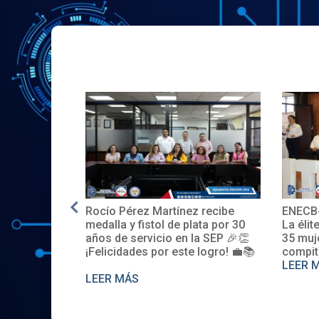
Rocío Pérez Martínez recibe
ENECB-
e en EE.UU.
medalla y fistol de plata por 30
La élit
años de servicio en la SEP 🎉👏
35 muj
¡Felicidades por este logro! 💼📚
compit
LEER 
LEER MÁS