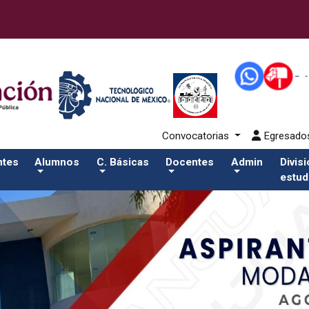
2-aspirantes/plantilla_tecnmSalida del comando:
Convocatorias
Egresad
ntes
Alumnos
C. Básicas
Docentes
Admin
Divis
estud