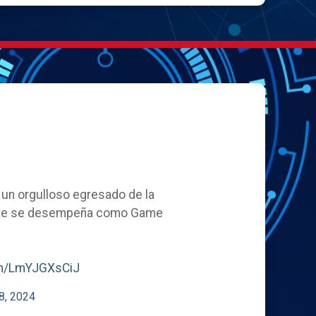
, un orgulloso egresado de la
ente se desempeña como Game
com/LmYJGXsCiJ
8, 2024