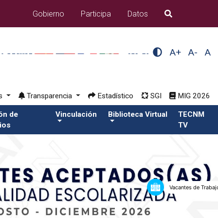
Gobierno
Participa
Datos
B�squeda
A+
A-
A
os
Transparencia
Estadístico
SGI
MIG 2026
ión de
Vinculación
Biblioteca Virtual
TECNM
ios
TV