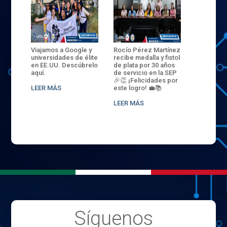
ANZA
Viajamos a Google y
Rocío Pérez Martínez
ENECB-CE
,
universidades de élite
recibe medalla y fistol
Arrancamo
EN EL
en EE.UU. Descúbrelo
de plata por 30 años
del ITSJR i
L
aquí.
de servicio en la SEP
batalla. 3
NCE
🎉👏 ¡Felicidades por
32 hombr
LEER MÁS
este logro! 💼📚
compiten
.
sede naci
LEER MÁS
LEER MÁS
Síguenos