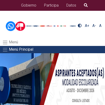
/usr/bin/ruby /www/wwwroot/sjuanrio.tecnm.mx/api/article.rb 42-
Gobierno
Participa
Datos
B�squeda
aspirantes/plantilla_tecnmSalida del comando:
A+
A-
A
Menú
Menú Principal